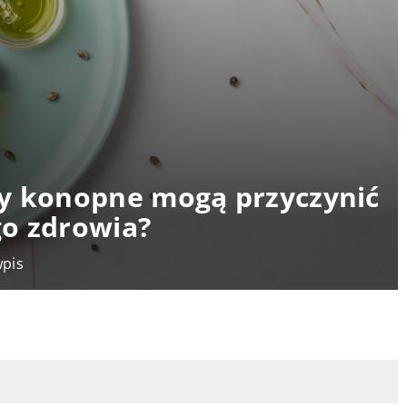
ty konopne mogą przyczynić
go zdrowia?
wpis